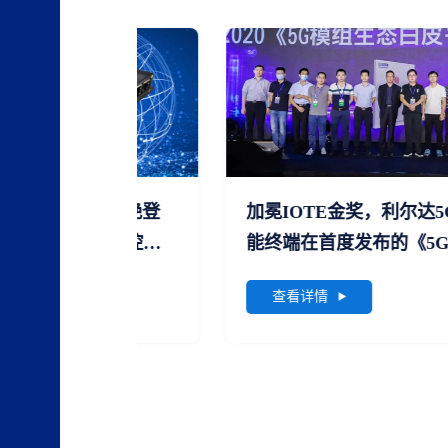
终端”惊艳登
加冕IOTE金奖，利尔达5G工业边
LC工业控制”
能终端在首度发布的《5G模组生态
书》中“C位出道”
查看详情