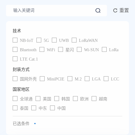
重置
技术
NB-IoT
5G
UWB
LoRaWAN
Bluetooth
WiFi
星闪
Wi-SUN
LoRa
LTE Cat.1
封装方式
国网外壳
MiniPCIE
M.2
LGA
LCC
国家地区
全球通
美国
韩国
欧洲
越南
泰国
中东
中国
已选条件