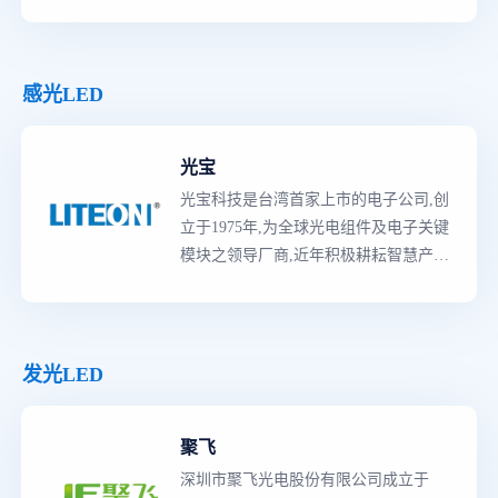
总投资3亿元人民币，现已完成投资1.5
亿元人民币，构建了强大的生产能力。
目前，公司具备月产1.5亿只多样化规格
的片式及引线式铝电解电容器的卓越产
感光LED
能，足以为全球市场提供高质量的电容
器解决方案。
光宝
光宝科技是台湾首家上市的电子公司,创
立于1975年,为全球光电组件及电子关键
模块之领导厂商,近年积极耕耘智慧产业,
开发智慧生活、智慧城市所需的新商机
与产品,并朝向云端运算、光电半导体、
汽车电子、5G、AIoT等领域布局,持续
以专业、丰富的产业经验,弹性、迅捷的
发光LED
全球供应链管理与多元化海外布局,成为
全球客户发展智慧科技之创新及应用,
首
聚飞
选
的
最佳
伙伴。
深圳市聚飞光电股份有限公司成立于