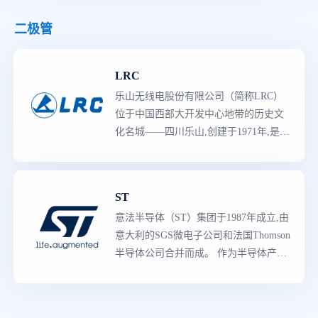
管领域出货量位居前列。
二极管
LRC
乐山无线电股份有限公司（简称LRC）
位于中国西部大开发中心地带的历史文
化名城——四川乐山,创建于1971年,是以
芯片设计、半导体器件制造与销售的大
型电子企业。在分立器件小信号二三极
管领域出货量位居前列。
ST
意法半导体（ST）集团于1987年成立,由
意大利的SGS微电子公司和法国Thomson
半导体公司合并而成。 作为半导体产品
领导者
,意法半导体拥有世界上
最
强大的
产品阵容,既有知识产权含量较高的专用
产品,也有多领域的创新产品。生产线囊