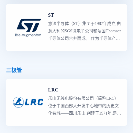
型电子企业。在分立器件小信号二三极
管领域出货量位居前列。
ST
意法半导体（ST）集团于1987年成立,由
意大利的SGS微电子公司和法国Thomson
半导体公司合并而成。 作为半导体产品
领导者
,意法半导体拥有世界上
最
强大的
产品阵容,既有知识产权含量较高的专用
产品,也有多领域的创新产品。生产线囊
括了从分立二极管与晶体管到复杂的片
三极管
上系统（SoC）器件,和包括参考设计、
应用软件、制造工具与规范的完整的平
LRC
台解决方案等的所有产品,主要产品类型
有3000多种,是各工业领域的主要供应商,
乐山无线电股份有限公司（简称LRC）
拥有多种的先进技术、知识产权（IP）
位于中国西部大开发中心地带的历史文
资源与
世界级
制造工艺。
化名城——四川乐山,创建于1971年,是以
芯片设计、半导体器件制造与销售的大
型电子企业。在分立器件小信号二三极