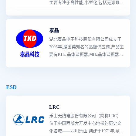
主要专注于高性能,小型化,包括无源晶
振,热敏晶振,TCXO晶振,SPXO晶振等,其
中TCXO晶振是全球出货量
第一
,主要应
用于汽车电子,移动通讯,工业控制和消费
泰晶
类市场,汽车电子市场份额位居前列。
湖北泰晶电子科技股份有限公司成立于
2005年,是国类知名的晶振供应商,产品主
要有KHz 晶体谐振器,MHz晶体谐振器,
内置热敏电阻的晶体谐振器,温度补偿晶
体振荡器等等,主要应用市场包括,汽车电
子,安防消防,消费类,工业控制等等。
ESD
LRC
乐山无线电股份有限公司（简称LRC）
位于中国西部大开发中心地带的历史文
化名城——四川乐山,创建于1971年,是以