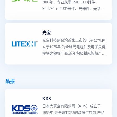
2005年，专业从事SMD LED器件、
Mini/Micro LED器件、光器件、光学膜
材、不可见光的研发、生产与销售。
光宝
光宝科技是台湾首家上市的电子公司,创
立于1975年,为全球光电组件及电子关键
模块之领导厂商,近年积极耕耘智慧产业,
开发智慧生活、智慧城市所需的新商机
与产品,并朝向云端运算、光电半导体、
汽车电子、5G、AIoT等领域布局,持续
以专业、丰富的产业经验,弹性、迅捷的
晶振
全球供应链管理与多元化海外布局,成为
全球客户发展智慧科技之创新及应用,
首
KDS
选
的
最佳
伙伴。
日本大真空有限公司（KDS）成立于
1959年,是全球TOP3的晶振供应商,产品