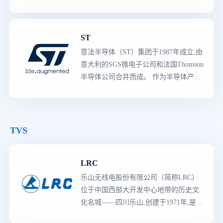
芯片设计、半导体器件制造与销售的大
型电子企业。在分立器件小信号二三极
管领域出货量位居前列。
ST
意法半导体（ST）集团于1987年成立,由
意大利的SGS微电子公司和法国Thomson
半导体公司合并而成。 作为半导体产品
领导者
,意法半导体拥有世界上
最
强大的
产品阵容,既有知识产权含量较高的专用
产品,也有多领域的创新产品。生产线囊
括了从分立二极管与晶体管到复杂的片
TVS
上系统（SoC）器件,和包括参考设计、
应用软件、制造工具与规范的完整的平
LRC
台解决方案等的所有产品,主要产品类型
有3000多种,是各工业领域的主要供应商,
乐山无线电股份有限公司（简称LRC）
拥有多种的先进技术、知识产权（IP）
位于中国西部大开发中心地带的历史文
资源与
世界级
制造工艺。
化名城——四川乐山,创建于1971年,是以
芯片设计、半导体器件制造与销售的大