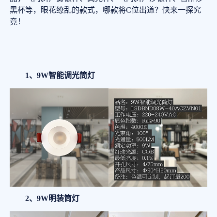
黑杯等，眼花缭乱的款式，哪款将C位出道？快来一探究
竟！
1、9W智能调光筒灯
2、9W明装筒灯