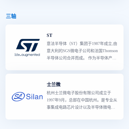
拥有多种的先进技术、知识产权（IP）
一体化企业（IDM）之一。
资源与
世界级
制造工艺。
三轴
ST
意法半导体（ST）集团于1987年成立,由
意大利的SGS微电子公司和法国Thomson
半导体公司合并而成。 作为半导体产品
领导者
,意法半导体拥有世界上
最
强大的
产品阵容,既有知识产权含量较高的专用
产品,也有多领域的创新产品。生产线囊
士兰微
括了从分立二极管与晶体管到复杂的片
杭州士兰微电子股份有限公司成立于
上系统（SoC）器件,和包括参考设计、
1997年9月，总部在中国杭州。是专业从
应用软件、制造工具与规范的完整的平
事集成电路芯片设计以及半导体微电子
台解决方案等的所有产品,主要产品类型
相关产品生产的高新技术企业，现已成
有3000多种,是各工业领域的主要供应商,
为国内规模
最
大的集成电路设计与制造
拥有多种的先进技术、知识产权（IP）
一体化企业（IDM）之一。