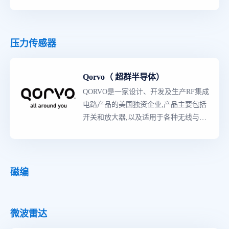
领导者
,意法半导体拥有世界上
最
强大的
产品阵容,既有知识产权含量较高的专用
产品,也有多领域的创新产品。生产线囊
括了从分立二极管与晶体管到复杂的片
压力传感器
上系统（SoC）器件,和包括参考设计、
应用软件、制造工具与规范的完整的平
Qorvo（ 超群半导体）
台解决方案等的所有产品,主要产品类型
有3000多种,是各工业领域的主要供应商,
QORVO是一家设计、开发及生产RF集成
拥有多种的先进技术、知识产权（IP）
电路产品的美国独资企业,产品主要包括
资源与
世界级
制造工艺。
开关和放大器,以及适用于各种无线与网
路基础设备应用的射频滤波器。可实现
全球移动性、蜂窝手机、无线基础设
施、无线局域网络（WLAN）、CATV/
宽频及航空航天和国防市场提供增强的
磁编
连接,为移动、基础设施与国防/航空航天
市场提供核心技术及射频解决方案。
微波雷达