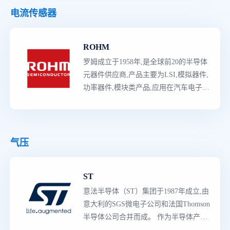
括了从分立二极管与晶体管到复杂的片
电流传感器
上系统（SoC）器件,和包括参考设计、
应用软件、制造工具与规范的完整的平
ROHM
台解决方案等的所有产品,主要产品类型
有3000多种,是各工业领域的主要供应商,
罗姆成立于1958年,是全球前20的半导体
拥有多种的先进技术、知识产权（IP）
元器件供应商,产品主要为LSI,模拟器件,
资源与
世界级
制造工艺。
功率器件,模块类产品,应用在汽车电子,
消费类,工控领域等,其中汽车电子市场份
额全球TOP10左右。ROHM特色是垂直
整合制造,从晶圆到
最
终的成品都能自主
把控,保证产品品质性能和稳定供应。
气压
ST
意法半导体（ST）集团于1987年成立,由
意大利的SGS微电子公司和法国Thomson
半导体公司合并而成。 作为半导体产品
领导者
,意法半导体拥有世界上
最
强大的