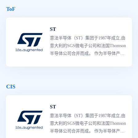
ToF
ST
意法半导体（ST）集团于1987年成立,由
意大利的SGS微电子公司和法国Thomson
半导体公司合并而成。 作为半导体产品
领导者
,意法半导体拥有世界上
最
强大的
产品阵容,既有知识产权含量较高的专用
产品,也有多领域的创新产品。生产线囊
括了从分立二极管与晶体管到复杂的片
CIS
上系统（SoC）器件,和包括参考设计、
应用软件、制造工具与规范的完整的平
ST
台解决方案等的所有产品,主要产品类型
有3000多种,是各工业领域的主要供应商,
意法半导体（ST）集团于1987年成立,由
拥有多种的先进技术、知识产权（IP）
意大利的SGS微电子公司和法国Thomson
资源与
世界级
制造工艺。
半导体公司合并而成。 作为半导体产品