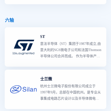
产品阵容,既有知识产权含量较高的专用
产品,也有多领域的创新产品。生产线囊
括了从分立二极管与晶体管到复杂的片
六轴
上系统（SoC）器件,和包括参考设计、
应用软件、制造工具与规范的完整的平
ST
台解决方案等的所有产品,主要产品类型
有3000多种,是各工业领域的主要供应商,
意法半导体（ST）集团于1987年成立,由
拥有多种的先进技术、知识产权（IP）
意大利的SGS微电子公司和法国Thomson
资源与
世界级
制造工艺。
半导体公司合并而成。 作为半导体产品
领导者
,意法半导体拥有世界上
最
强大的
产品阵容,既有知识产权含量较高的专用
产品,也有多领域的创新产品。生产线囊
士兰微
括了从分立二极管与晶体管到复杂的片
杭州士兰微电子股份有限公司成立于
上系统（SoC）器件,和包括参考设计、
1997年9月，总部在中国杭州。是专业从
应用软件、制造工具与规范的完整的平
事集成电路芯片设计以及半导体微电子
台解决方案等的所有产品,主要产品类型
相关产品生产的高新技术企业，现已成
有3000多种,是各工业领域的主要供应商,
为国内规模
最
大的集成电路设计与制造