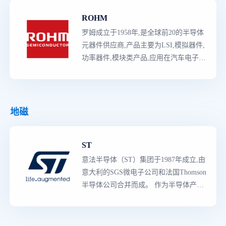
ROHM
罗姆成立于1958年,是全球前20的半导体
元器件供应商,产品主要为LSI,模拟器件,
功率器件,模块类产品,应用在汽车电子,
消费类,工控领域等,其中汽车电子市场份
额全球TOP10左右。ROHM特色是垂直
整合制造,从晶圆到
最
终的成品都能自主
把控,保证产品品质性能和稳定供应。
地磁
ST
意法半导体（ST）集团于1987年成立,由
意大利的SGS微电子公司和法国Thomson
半导体公司合并而成。 作为半导体产品
领导者
,意法半导体拥有世界上
最
强大的
产品阵容,既有知识产权含量较高的专用
产品,也有多领域的创新产品。生产线囊