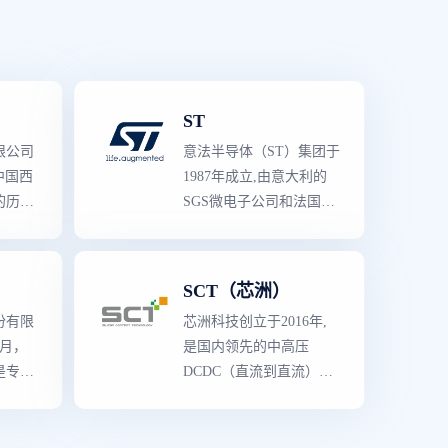
商,拥有多种的先进技
术、知识产权（IP）资源
与
世界级
制造工艺。
ST
限公司
意法半导体（ST）集团于
中国西
1987年成立,由意大利的
的历史
SGS微电子公司和法国
山,
Thomson半导体公司合并
以芯片
而成。 作为半导体产品
制造与
领导者
,意法半导体拥有
SCT（芯洲）
业。在
世界上
最
强大的产品阵
份有限
芯洲科技创立于2016年,
三极管
容,既有知识产权含量较
9月，
是国内领先的中高压
列。
高的专用产品,也有多领
是专业
DCDC（直流到直流）功
域的创新产品。生产线囊
设计以
率转换芯片提供商。公司
括了从分立二极管与晶体
关产品
拥有独立自主知识产权和
管到复杂的片上系统
业，现
丰富的IP积累,核心研发和