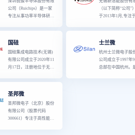
深圳锐骏半导体股份有限
无锡新洁能股份有
关键性能指标有所超越,
公司（Ruichips）是一家
（以下简称“公司”
广泛应用于通讯设备、消
专注从事功率半导体研
于2013年1月,专注
费类电子、工业控制、医
发、生产、销售的国家高
MOSFET、IGBT
疗仪器和汽车电子等领
新技术企业,现有Trench
体芯片和功率器件
域,以及物联网、新能源
MOSFET/SGT
发、设计及销售,产
国硅
士兰微
和人工智能等新兴市场。
MOSFET/Super Junction
质且系列齐全,广泛
国硅集成电路技术(无锡)
杭州士兰微电子股
MOSFET三大类产品线、
于消费电子、汽车
有限公司成立于2020年11
公司成立于1997年
数百种型号,累计获得国
工业电子、新能源
月17日，注册地位于无锡
总部在中国杭州。
家发明专利18项,尤其是
充电桩、智能装备
市新吴区电腾路6号。国
从事集成电路芯片
锐骏独创的TO- 220内绝
轨道交通、光伏新
硅集成电路技术（无锡）
及半导体微电子相
缘封装技术,彻底解决了
5G等领域,未来随
有限公司专注于车规级模
生产的高新技术企
终端客户在散热和装配上
算、大数据、智能
圣邦微
拟IC芯片的研发与销售，
已成为国内规模
最
的技术难点。
无人驾驶等领域的
圣邦微电子（北京）股份
包括25V~700V栅极驱动
成电路设计与制造
展,公司产品将在该
有限公司（股票代码
IC芯片、3300V/5000V隔
企业（IDM）之一
兴领域发挥重要作
300661）专注于高性能、
离栅驱动IC芯片、电机驱
高品质模拟集成电路的研
动IC芯片、智能功率开关
发和销售,是国内模拟IC
及智能模块，为汽车电