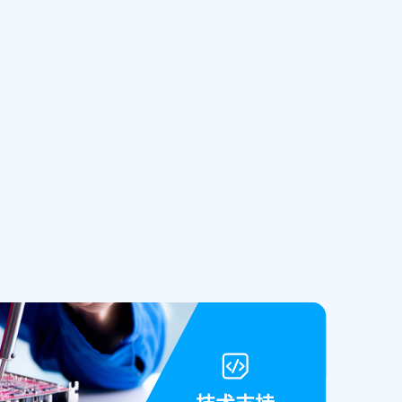
品阵
拟IC芯片的研发与销售，
量较
包括25V~700V栅极驱动
多领
IC芯片、3300V/5000V隔
产线囊
离栅驱动IC芯片、电机驱
与晶体
动IC芯片、智能功率开关
统
及智能模块，为汽车电
括参考
子、 光伏及储能、 数据
制造工
中心和工业控制等市场领
平台解
域的终端客户高可靠性功
,主
率模拟IC芯片。主营产
多种,
品：隔离栅驱动IC芯片、
要供应
电机驱动IC芯片、智能功
技
率开关及智能模块。
）资源
。