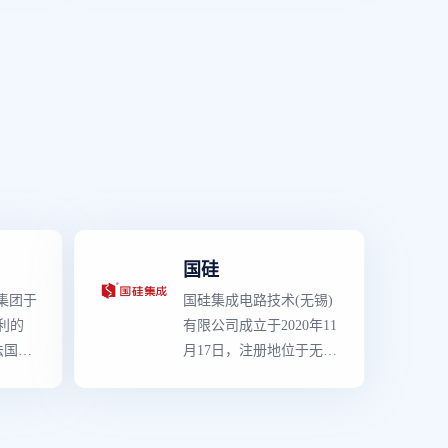
（SoC）器件,和包括参考
大的集
管理团队来自业界
顶级
半
设计、应用软件、制造工
一体化
导体设计公司,在北京、
具与规范的完整的平台解
。
深圳、成都、杭州设有办
决方案等的所有产品,主
公地,业务遍及全国。
要产品类型有3000多种,
是各工业领域的主要供应
商,拥有多种的先进技
术、知识产权（IP）资源
与
世界级
制造工艺。
国硅
集团于
国硅集成电路技术(无锡)
大利的
有限公司成立于2020年11
法国
月17日，注册地位于无锡
司合并
市新吴区电腾路6号。国
产品
硅集成电路技术（无锡）
拥有
有限公司专注于车规级模