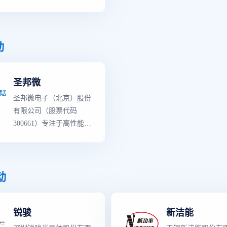
费类电子、工业控制、医
高品质模拟集成电路的研
疗仪器和汽车电子等领
发和销售,是国内模拟IC
域,以及物联网、新能源
龙头企业。 公司产品覆
和人工智能等新兴市场。
盖信号链和电源管理两大
动
领域,拥有25大类3500余
款可销售型号。产品性能
圣邦微
和品质对标世界
一流
模拟
芯片厂商同类产品,部分
圣邦微电子（北京）股份
关键性能指标有所超越,
有限公司（股票代码
广泛应用于通讯设备、消
300661）专注于高性能、
费类电子、工业控制、医
高品质模拟集成电路的研
疗仪器和汽车电子等领
发和销售,是国内模拟IC
域,以及物联网、新能源
龙头企业。 公司产品覆
和人工智能等新兴市场。
盖信号链和电源管理两大
动
领域,拥有25大类3500余
款可销售型号。产品性能
锐骏
新洁能
和品质对标世界
一流
模拟
芯片厂商同类产品,部分