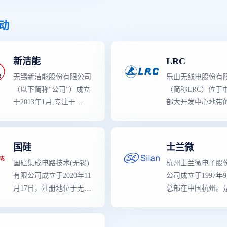
龙头企业。 公司产品覆
子、 光伏及储能、 数据
盖信号链和电源管理两大
驱动
中心和工业控制等市场领
领域,拥有25大类3500余
域的终端客户高可靠性功
款可销售型号。产品性能
率模拟IC芯片。主营产
新洁能
LRC
和品质对标世界
一流
模拟
品：隔离栅驱动IC芯片、
芯片厂商同类产品,部分
电机驱动IC芯片、智能功
无锡新洁能股份有限公司
乐山无线电股份有
关键性能指标有所超越,
率开关及智能模块。
（以下简称“公司”）成立
（简称LRC）位于
广泛应用于通讯设备、消
于2013年1月,专注于
部大开发中心地带
费类电子、工业控制、医
MOSFET、IGBT等半导
文化名城——四川乐
疗仪器和汽车电子等领
体芯片和功率器件的研
创建于1971年,是
域,以及物联网、新能源
发、设计及销售,产品优
设计、半导体器件
国硅
士兰微
和人工智能等新兴市场。
质且系列齐全,广泛应用
销售的大型电子企
国硅集成电路技术(无锡)
杭州士兰微电子股
于消费电子、汽车电子、
分立器件小信号二
有限公司成立于2020年11
公司成立于1997年
工业电子、新能源汽车及
领域出货量位居前
月17日，注册地位于无锡
总部在中国杭州。
充电桩、智能装备制造、
市新吴区电腾路6号。国
从事集成电路芯片
轨道交通、光伏新能源、
硅集成电路技术（无锡）
及半导体微电子相
5G等领域,未来随着云计
有限公司专注于车规级模
生产的高新技术企