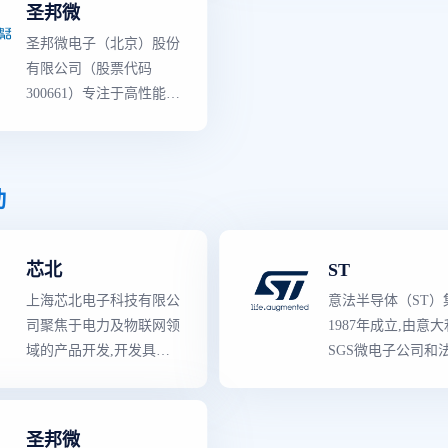
算、大数据、智能电网、
圣邦微
拟IC芯片的研发与销售，
已成为国内规模
最
无人驾驶等领域的蓬勃发
圣邦微电子（北京）股份
包括25V~700V栅极驱动
成电路设计与制造
展,公司产品将在该等新
有限公司（股票代码
IC芯片、3300V/5000V隔
企业（IDM）之一
兴领域发挥重要作用。
300661）专注于高性能、
离栅驱动IC芯片、电机驱
高品质模拟集成电路的研
动IC芯片、智能功率开关
发和销售,是国内模拟IC
及智能模块，为汽车电
龙头企业。 公司产品覆
子、 光伏及储能、 数据
盖信号链和电源管理两大
动
中心和工业控制等市场领
领域,拥有25大类3500余
域的终端客户高可靠性功
款可销售型号。产品性能
率模拟IC芯片。主营产
芯北
ST
和品质对标世界
一流
模拟
品：隔离栅驱动IC芯片、
芯片厂商同类产品,部分
电机驱动IC芯片、智能功
上海芯北电子科技有限公
意法半导体（ST）
关键性能指标有所超越,
率开关及智能模块。
司聚焦于电力及物联网领
1987年成立,由意
广泛应用于通讯设备、消
域的产品开发,开发具有
SGS微电子公司和
费类电子、工业控制、医
自主知识产权的电源管理
Thomson半导体公
疗仪器和汽车电子等领
芯片、显示驱动芯片、马
而成。 作为半导体
域,以及物联网、新能源
达驱动芯片、安全用电芯
领导者
,意法半导体
圣邦微
和人工智能等新兴市场。