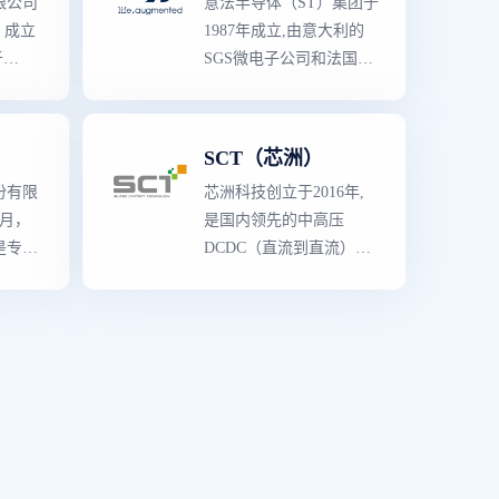
限公司
意法半导体（ST）集团于
）成立
1987年成立,由意大利的
于
SGS微电子公司和法国
等半导
Thomson半导体公司合并
的研
而成。 作为半导体产品
品优
领导者
,意法半导体拥有
SCT（芯洲）
应用
世界上
最
强大的产品阵
份有限
芯洲科技创立于2016年,
电子、
容,既有知识产权含量较
9月，
是国内领先的中高压
汽车及
高的专用产品,也有多领
是专业
DCDC（直流到直流）功
制造、
域的创新产品。生产线囊
设计以
率转换芯片提供商。公司
能源、
括了从分立二极管与晶体
关产品
拥有独立自主知识产权和
着云计
管到复杂的片上系统
业，现
丰富的IP积累,核心研发和
电网、
（SoC）器件,和包括参考
大的集
管理团队来自业界
顶级
半
蓬勃发
设计、应用软件、制造工
一体化
导体设计公司,在北京、
等新
具与规范的完整的平台解
。
深圳、成都、杭州设有办
用。
决方案等的所有产品,主
公地,业务遍及全国。
要产品类型有3000多种,
是各工业领域的主要供应