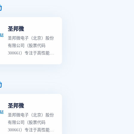
动
圣邦微
圣邦微电子（北京）股份
有限公司（股票代码
300661）专注于高性能、
高品质模拟集成电路的研
发和销售,是国内模拟IC
龙头企业。 公司产品覆
盖信号链和电源管理两大
动
领域,拥有25大类3500余
款可销售型号。产品性能
圣邦微
和品质对标世界
一流
模拟
芯片厂商同类产品,部分
圣邦微电子（北京）股份
关键性能指标有所超越,
有限公司（股票代码
广泛应用于通讯设备、消
300661）专注于高性能、