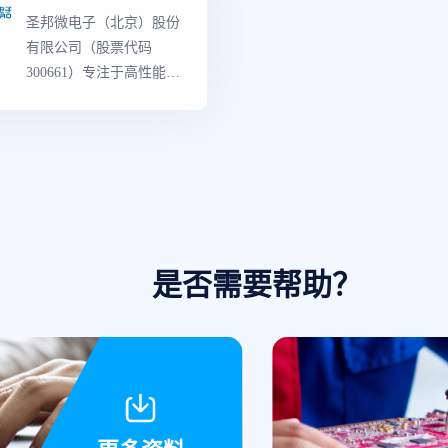
片、SOC系列芯片及其解
世界上
最
强大的产
圣邦微电子（北京）股份
决方案
容,既有知识产权含
有限公司（股票代码
高的专用产品,也有
300661）专注于高性能、
域的创新产品。生
高品质模拟集成电路的研
括了从分立二极管
发和销售,是国内模拟IC
管到复杂的片上系
龙头企业。 公司产品覆
（SoC）器件,和包
盖信号链和电源管理两大
设计、应用软件、
领域,拥有25大类3500余
具与规范的完整的
款可销售型号。产品性能
决方案等的所有产品
和品质对标世界
一流
模拟
要产品类型有3000
芯片厂商同类产品,部分
是否需要帮助？
是各工业领域的主
关键性能指标有所超越,
商,拥有多种的先进
广泛应用于通讯设备、消
术、知识产权（IP
费类电子、工业控制、医
与
世界级
制造工艺
疗仪器和汽车电子等领
域,以及物联网、新能源
和人工智能等新兴市场。