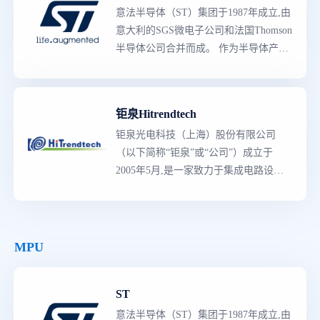
智能表计、医疗电子、汽车电子、安
意法半导体（ST）集团于1987年成立,由
防、生物识别等应用方向。
意大利的SGS微电子公司和法国Thomson
半导体公司合并而成。 作为半导体产品
领导者
,意法半导体拥有世界上
最
强大的
产品阵容,既有知识产权含量较高的专用
产品,也有多领域的创新产品。生产线囊
钜泉Hitrendtech
括了从分立二极管与晶体管到复杂的片
钜泉光电科技（上海）股份有限公司
上系统（SoC）器件,和包括参考设计、
（以下简称“钜泉”或“公司”）成立于
应用软件、制造工具与规范的完整的平
2005年5月,是一家致力于集成电路设
台解决方案等的所有产品,主要产品类型
计、开发和销售的高科技企业,主要产品
有3000多种,是各工业领域的主要供应商,
包括智能电表相关的计量芯片、MCU和
拥有多种的先进技术、知识产权（IP）
电力载波芯片等,为客户提供相关的技术
资源与
世界级
制造工艺。
咨询与服务。
MPU
ST
意法半导体（ST）集团于1987年成立,由