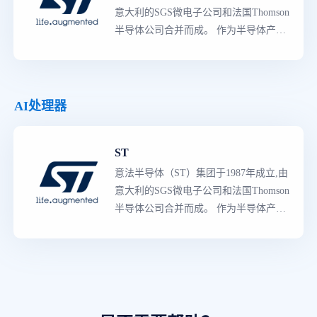
意大利的SGS微电子公司和法国Thomson
半导体公司合并而成。 作为半导体产品
领导者
,意法半导体拥有世界上
最
强大的
产品阵容,既有知识产权含量较高的专用
产品,也有多领域的创新产品。生产线囊
括了从分立二极管与晶体管到复杂的片
AI处理器
上系统（SoC）器件,和包括参考设计、
应用软件、制造工具与规范的完整的平
ST
台解决方案等的所有产品,主要产品类型
有3000多种,是各工业领域的主要供应商,
意法半导体（ST）集团于1987年成立,由
拥有多种的先进技术、知识产权（IP）
意大利的SGS微电子公司和法国Thomson
资源与
世界级
制造工艺。
半导体公司合并而成。 作为半导体产品
领导者
,意法半导体拥有世界上
最
强大的
产品阵容,既有知识产权含量较高的专用
产品,也有多领域的创新产品。生产线囊
括了从分立二极管与晶体管到复杂的片
上系统（SoC）器件,和包括参考设计、
应用软件、制造工具与规范的完整的平