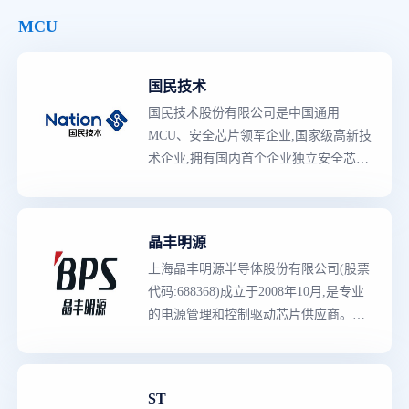
MCU
国民技术
国民技术股份有限公司是中国通用
MCU、安全芯片领军企业,
国家级
高新技
术企业,拥有国内
首个
企业独立安全芯片
攻防技术实验室,博士后科研工作站。总
部位于深圳,在北京、上海、武汉、西
安、重庆、香港、新加坡等地设有分支
晶丰明源
机构。 主营产品包括：安全芯片、通
上海晶丰明源半导体股份有限公司(股票
用MCU、可信计算芯片、智能卡芯片、
代码:688368)成立于2008年10月,是专业
非接读写芯片、蓝牙芯片、RCC创新产
的电源管理和控制驱动芯片供应商。公
品等,广泛应用于网络安全认证、电子银
司总部位于上海,在杭州、成都和香港设
行、电子证照、移动支付与移动安全、
有子公司,在深圳、厦门、中山、东莞、
物联网、工业联网及工业控制、智能家
苏州等13个城市设有客户支持中心,为客
电及智能家庭物联网终端、消费电子、
ST
户提供全方位服务。