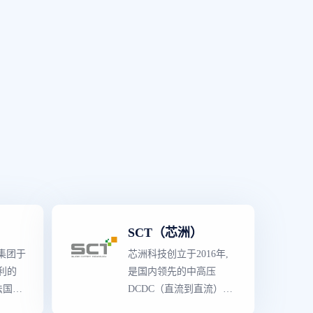
制造工
是垂直
平台解
最
终
,主
,保
多种,
稳定供
要供应
技
）资源
。
SCT（芯洲）
集团于
芯洲科技创立于2016年,
大利的
是国内领先的中高压
法国
DCDC（直流到直流）功
司合并
率转换芯片提供商。公司