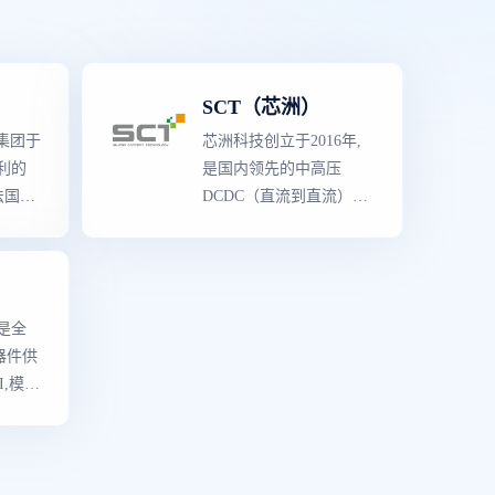
SCT（芯洲）
集团于
芯洲科技创立于2016年,
大利的
是国内领先的中高压
法国
DCDC（直流到直流）功
司合并
率转换芯片提供商。公司
产品
拥有独立自主知识产权和
拥有
丰富的IP积累,核心研发和
品阵
管理团队来自业界
顶级
半
,是全
量较
导体设计公司,在北京、
器件供
多领
深圳、成都、杭州设有办
I,模拟
产线囊
公地,业务遍及全国。
块类产
与晶体
,消费
统
中汽车
括参考
P10