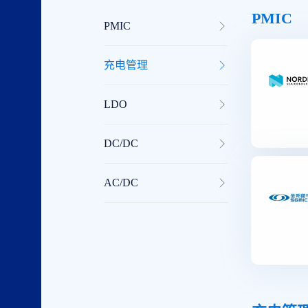
PMIC
PMIC
充电管理
LDO
DC/DC
AC/DC