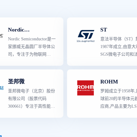
Nordic
ST
Semiconductor
Nordic Semiconductor是一
意法半导体（ST）
家挪威无晶圆厂半导体公
1987年成立,由意
司，专注于为物联网
SGS微电子公司和
（IoT）提供支持的无线
Thomson半导体公
通信技术。我们屡获殊荣
而成。 作为半导体
的低功耗蓝牙解决方案开
领导者
,意法半导体
圣邦微
ROHM
创了超低功耗无线技术，
世界上
最
强大的产
圣邦微电子（北京）股份
罗姆成立于1958年
使我们成为全球市场的领
容,既有知识产权含
有限公司（股票代码
球前20的半导体元
导者。
高的专用产品,也有
300661）专注于高性能、
应商,产品主要为LS
后来，我们的技术范围又
域的创新产品。生
高品质模拟集成电路的研
器件,功率器件,模
得到了 ANT+、Thread 和
括了从分立二极管
发和销售,是国内模拟IC
品,应用在汽车电子
Zigbee 的补充，并于
管到复杂的片上系
龙头企业。 公司产品覆
类,工控领域等,其
2018 年推出了低功耗、
（SoC）器件,和包
盖信号链和电源管理两大
电子市场份额全球TO