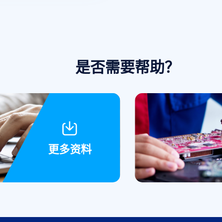
和人工智能等新兴市场。
DC-DC、2-200W AC-DC
模块电源及10-40W铃流
模块，产品线齐全，均已
取得CE、RoHS认证。爱
浦电源凭借其高品质与可
是否需要帮助？
靠性，广泛服务于军工、
铁路、电力、船舶、医
疗、通信、工控、智能家
居、物联网、充电桩及安
防等多个关键领域，助力
多元行业创新发展。
更多资料