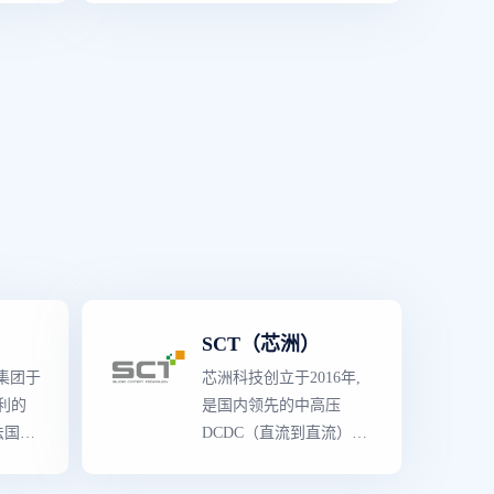
产品
拥有独立自主知识产权和
拥有
丰富的IP积累,核心研发和
品阵
管理团队来自业界
顶级
半
量较
导体设计公司,在北京、
多领
深圳、成都、杭州设有办
产线囊
公地,业务遍及全国。
与晶体
统
括参考
制造工
平台解
,主
SCT（芯洲）
多种,
要供应
集团于
芯洲科技创立于2016年,
技
大利的
是国内领先的中高压
）资源
法国
DCDC（直流到直流）功
。
司合并
率转换芯片提供商。公司
产品
拥有独立自主知识产权和