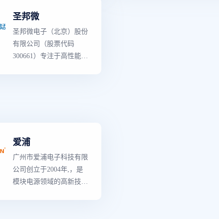
域,以及物联网、新能源
方案。公司主打1-700W
领导者
,意法半导体
圣邦微
和人工智能等新兴市场。
DC-DC、2-200W AC-DC
世界上
最
强大的产
圣邦微电子（北京）股份
模块电源及10-40W铃流
容,既有知识产权含
有限公司（股票代码
模块，产品线齐全，均已
高的专用产品,也有
300661）专注于高性能、
取得CE、RoHS认证。爱
域的创新产品。生
高品质模拟集成电路的研
浦电源凭借其高品质与可
括了从分立二极管
发和销售,是国内模拟IC
靠性，广泛服务于军工、
管到复杂的片上系
龙头企业。 公司产品覆
铁路、电力、船舶、医
（SoC）器件,和包
盖信号链和电源管理两大
疗、通信、工控、智能家
设计、应用软件、
领域,拥有25大类3500余
居、物联网、充电桩及安
具与规范的完整的
款可销售型号。产品性能
防等多个关键领域，助力
决方案等的所有产品
爱浦
和品质对标世界
一流
模拟
多元行业创新发展。
要产品类型有3000
芯片厂商同类产品,部分
是各工业领域的主
广州市爱浦电子科技有限
关键性能指标有所超越,
商,拥有多种的先进
公司创立于2004年,，是
广泛应用于通讯设备、消
术、知识产权（IP
模块电源领域的高新技术
费类电子、工业控制、医
与
世界级
制造工艺
企业，专精于研发、制
疗仪器和汽车电子等领
造、销售及定制电源解决
域,以及物联网、新能源
方案。公司主打1-700W