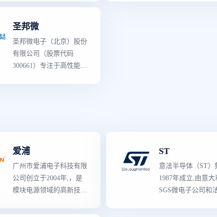
疗仪器和汽车电子等领
创建于1971年,是以芯片
而成。 作为半导体
域,以及物联网、新能源
设计、半导体器件制造与
领导者
,意法半导体
圣邦微
和人工智能等新兴市场。
销售的大型电子企业。在
世界上
最
强大的产
圣邦微电子（北京）股份
分立器件小信号二三极管
容,既有知识产权含
有限公司（股票代码
领域出货量位居前列。
高的专用产品,也有
300661）专注于高性能、
域的创新产品。生
高品质模拟集成电路的研
括了从分立二极管
发和销售,是国内模拟IC
管到复杂的片上系
龙头企业。 公司产品覆
（SoC）器件,和包
盖信号链和电源管理两大
设计、应用软件、
领域,拥有25大类3500余
具与规范的完整的
款可销售型号。产品性能
决方案等的所有产品
爱浦
ST
和品质对标世界
一流
模拟
要产品类型有3000
芯片厂商同类产品,部分
是各工业领域的主
广州市爱浦电子科技有限
意法半导体（ST）
关键性能指标有所超越,
商,拥有多种的先进
公司创立于2004年,，是
1987年成立,由意
广泛应用于通讯设备、消
术、知识产权（IP
模块电源领域的高新技术
SGS微电子公司和
费类电子、工业控制、医
与
世界级
制造工艺
企业，专精于研发、制
Thomson半导体公
疗仪器和汽车电子等领
造、销售及定制电源解决
而成。 作为半导体