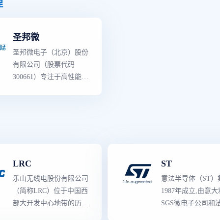
理
紧凑型 LTE-M/NB-IoT 蜂
设计、应用软件、
领域,拥有25大类3500余
左右。ROHM特色
窝物联网解决方案，以扩
具与规范的完整的
款可销售型号。产品性能
整合制造,从晶圆到
大物联网的普及范围。近
决方案等的所有产品
圣邦微
和品质对标世界
一流
模拟
的成品都能自主把控
年来，通过引入Wi-Fi技
要产品类型有3000
芯片厂商同类产品,部分
证产品品质性能和
术和电源管理解决方案，
是各工业领域的主
圣邦微电子（北京）股份
关键性能指标有所超越,
应。
Nordic 产品组合得到了进
商,拥有多种的先进
有限公司（股票代码
广泛应用于通讯设备、消
一步加强。
术、知识产权（IP
300661）专注于高性能、
费类电子、工业控制、医
与
世界级
制造工艺
高品质模拟集成电路的研
疗仪器和汽车电子等领
发和销售,是国内模拟IC
域,以及物联网、新能源
龙头企业。 公司产品覆
和人工智能等新兴市场。
盖信号链和电源管理两大
领域,拥有25大类3500余
款可销售型号。产品性能
LRC
ST
和品质对标世界
一流
模拟
芯片厂商同类产品,部分
乐山无线电股份有限公司
意法半导体（ST）
关键性能指标有所超越,
（简称LRC）位于中国西
1987年成立,由意
广泛应用于通讯设备、消
部大开发中心地带的历史
SGS微电子公司和
费类电子、工业控制、医
文化名城——四川乐山,
Thomson半导体公