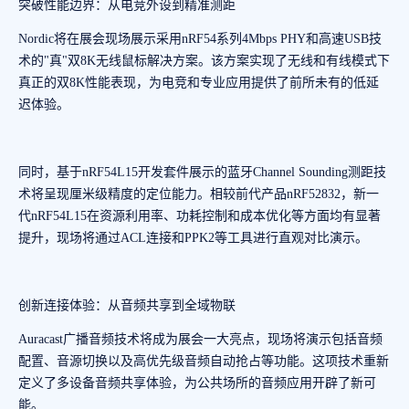
突破性能边界：从电竞外设到精准测距
Nordic将在展会现场展示采用nRF54系列4Mbps PHY和高速USB技
术的"真"双8K无线鼠标解决方案。该方案实现了无线和有线模式下
真正的双8K性能表现，为电竞和专业应用提供了前所未有的低延
迟体验。
同时，基于nRF54L15开发套件展示的蓝牙Channel Sounding测距技
术将呈现厘米级精度的定位能力。相较前代产品nRF52832，新一
代nRF54L15在资源利用率、功耗控制和成本优化等方面均有显著
提升，现场将通过ACL连接和PPK2等工具进行直观对比演示。
创新连接体验：从音频共享到全域物联
Auracast广播音频技术将成为展会一大亮点，现场将演示包括音频
配置、音源切换以及高优先级音频自动抢占等功能。这项技术重新
定义了多设备音频共享体验，为公共场所的音频应用开辟了新可
能。