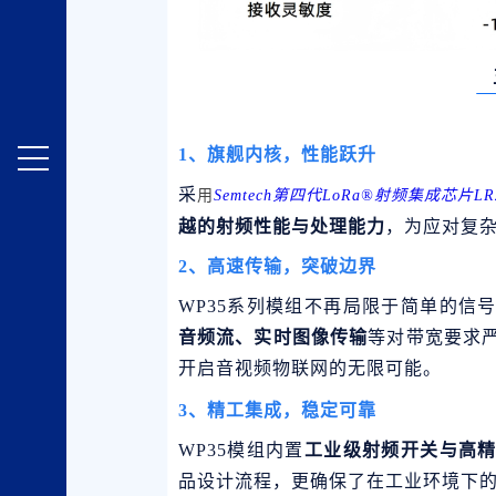
1、
旗舰内核，性能跃升
采
用
Semtech第四代LoRa®射频集成芯片LR2
越的射频性能与处理能力
，为应对复
2、
高速传输，突破边界
WP35系列模组不再局限于简单的信
音频流、实时图像
传输
等对带宽要求
开启音视频物联网的无限可能。
3、精工集成，稳定可靠
WP35模组内置
工业级射频开关与高
品设计流程，更确保了在工业环境下