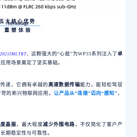
五大核心优势
Advantage
重 塑 体 验
这颗强大的“心脏”为WP35系列注入了
卓
021IMLTRT
，
杂应用场景奠定了坚实基础。
号传递，它拥有卓越的
高速数据传输
能力，能轻松驾驭
严苛的新兴物联网应用。
让产品从“连接”迈向“感知”
，
精度晶振
，最大程度
减少外围电路
，不仅简化了客户产
的长期稳定性与可靠性。