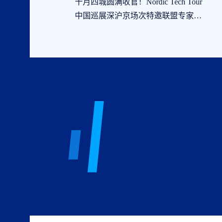
十月四城圆满收官！Nordic Tech Tour
中国巡展深沪京场次特邀联盟专家，
席位争抢进入倒计时