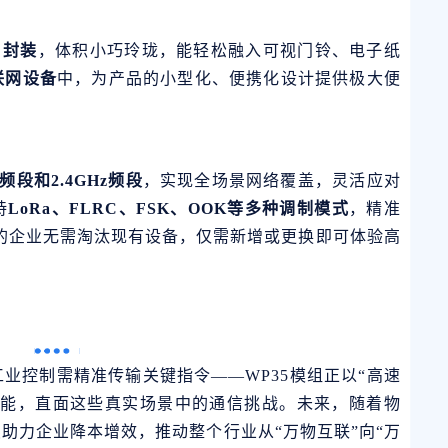
）封装
，体积小巧玲珑，能轻松融入可视门铃、电子纸
联网设备
中，为产品的小型化、便携化设计提供极大便
Hz频段和2.4GHz频段
，实现全场景网络覆盖，灵活应对
持
LoRa、FLRC、FSK、OOK等多种调制模式
，精准
品的企业无需淘汰现有设备，仅需新增或更换即可体验高
业控制需精准传输关键指令——WP35模组正以“高速
性能，直面这些真实场景中的通信挑战。未来，随着物
助力企业降本增效，推动整个行业从“万物互联”向“万