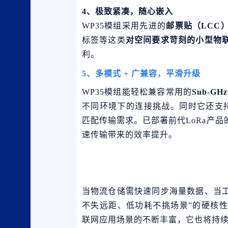
4、极致紧凑，随心嵌入
WP35模组采用先进的
邮票贴（LCC
标签等这类
对空间要求苛刻的小型物
利。
5、
多模式 + 广兼容，平滑升级
WP35模组能轻松兼容常用的
Sub-G
不同环境下的连接挑战。同时它还支
匹配传输需求。已部署前代LoRa产
速传输带来的效率提升。
当物流仓储需快速同步海量数据、当工
不失远距、低功耗不挑场景”的硬核
联网应用场景的不断丰富，它也将持续