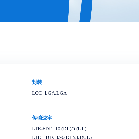
封装
LCC+LGA/LGA
传输速率
LTE-FDD: 10 (DL)/5 (UL)
LTE-TDD: 8.96(DL)/3.1(UL)