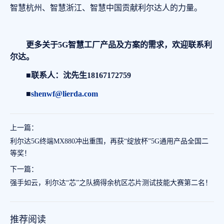
智慧杭州、智慧浙江、智慧中国贡献利尔达人的力量。
更多关于5G智慧工厂产品及方案的需求，欢迎联系利
尔达。
■联系人：沈先生18167172759
■
shenwf@lierda.com
上一篇：
利尔达5G终端MX880冲出重围，再获“绽放杯”5G通用产品全国二
等奖！
下一篇：
强手如云，利尔达“芯”之队摘得余杭区芯片测试技能大赛第二名！
推荐阅读