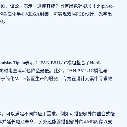
PIO，该公司表示，这使其成为具有出色针脚尺寸比(pin-to-
采用独特的金属化半孔和LGA封装，可实现双层PCB设计、光学出
功能。
Tomislav Tipura表示︰“PAN B511-1C模组整合了Nordic
艳，同时电量消耗也降至
最低
。此外，PAN B511-1C模组与
们用于简化Matter装置生产的服务，专为在设计元素中寻求效
规格版本，可以满足不同的应用需求。例如可搭配额外的整合式慢
并延长电池寿命，另外还能够搭配额外的4 MB闪存以支