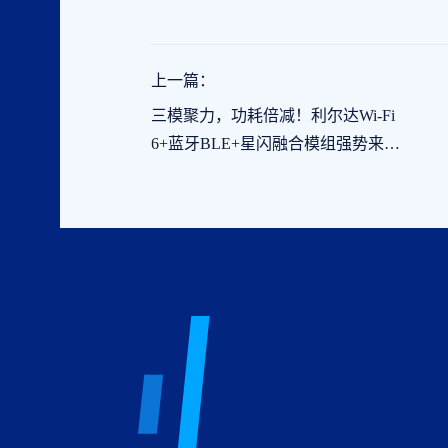
上一篇：
三模聚力，功耗倍减！利尔达Wi-Fi
6+蓝牙BLE+星闪融合模组强势来
袭！