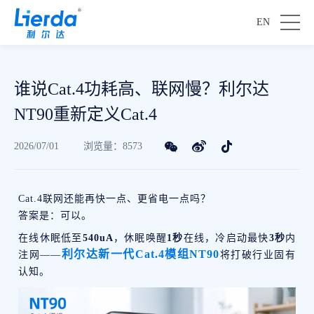
EN
谁说Cat.4功耗高、联网慢？利尔达
NT90重新定义Cat.4
2026/07/01
浏览量：8573
Cat.4联网还能再快一点、更省电一点吗？
答案是：可以。
在线休眠低至
540uA
，
休眠唤醒
1秒
在线，
冷启动最快
3秒
内
利尔达新一代Cat.4模组NT90
注网——
将打破行业固有
认知。