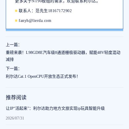
更多关于NT90模组的需求，欢迎联系利尔达。
■
联系人：范先生18167172902
■
fanyh@lierda.com
上一篇：
重磅来袭！L98GD8E汽车级8通道栅极驱动器，赋能48V轻度混动
减排
下一篇：
利尔达Cat.1 OpenCPU开放生态正式发布！
推荐阅读
让IP“活起来”：利尔达助力地方文旅实现ip玩具智能升级
2026/07/31