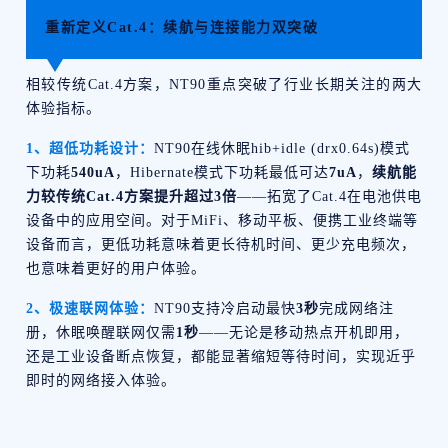
重新定义Cat.4：续航与连接能力双突破
相较传统Cat.4方案，NT90重点突破了行业长期关注的两大
体验指标。
1、超低功耗设计：
NT90在线休眠hib+idle (drx0.64s)模式
下功耗
540uA
，
Hibernate模式下功耗最低可达
7uA
，
续航能
力较传统Cat.4方案提升
超过3倍
——拓宽了Cat.4在电池供电
设备中的应用空间。对于MiFi、移动平板、便携工业终端等
设备而言，更低功耗意味着更长待机时间、更少充电频次，
也意味着更好的用户体验。
2、极速联网体验：
NT90支持冷启动最快
3秒
完成网络注
册，休眠唤醒联网仅需
1秒
——无论是移动热点开机即用，
还是工业设备断点恢复，都能显著缩短等待时间，实现近乎
即时的网络接入体验。