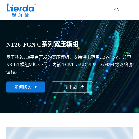
EN
NT26-FCN C系列宽压模组
基于移芯718平台开发的宽压模组，支持供电范围2.3V-4.5V，兼容
NB-IoT模组MB26-S等，内嵌 TCP/IP、UDP/IP、LwM2M 等网络协
议栈。
如何购买
手册下载