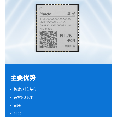
主要优势
极致
超低功耗
兼容NB-IoT
宽压
测试