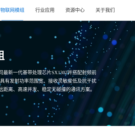
物联网模组
行业应用
资源中心
关于我们
组
h公司最新一代基带处理芯片SX1302并搭配射频前
组,具有发射功率范围宽、接收灵敏度低及抗干扰
了远距离、高速并发、稳定无碰撞的通讯方案。