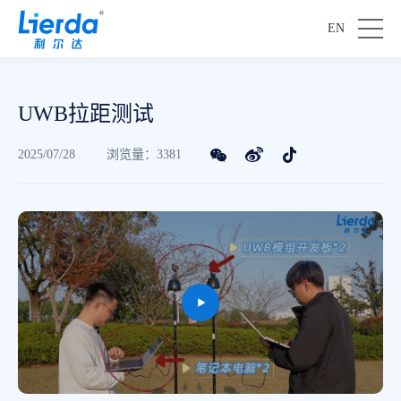
c
EN
t
o
r
全
UWB拉距测试
新
电
2025/07/28
浏览量：3381
利
量
让
尔
计
I
达
v
P
邀
2
“
你
.
活
参
0
起
赛
现
来
！
已
”
第
新
推
：
三
一
出
利
届
代
，