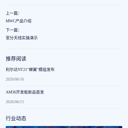
尔
“
通
为
达
星
信
物
上一篇：
助
闪
网
联
力
鸿
加
网
MWC产品介绍
地
蒙
速
设
下一篇：
方
杯
构
备
室分天线实操演示
文
”
建
提
旅
创
，
供
实
新
物
先
推荐阅读
现
应
联
进
i
用
网
电
利尔达NT21“蝉翼”模组发布
p
挑
如
池
2026/06/16
玩
战
何
智
具
赛
乘
能
AM36开发板新品首发
智
正
势
管
2026/06/15
能
式
而
理
升
开
上
能
级
启
?
力
行业动态