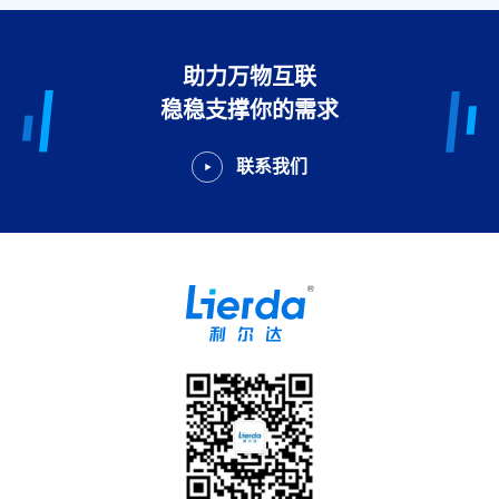
助力万物互联
稳稳支撑你的需求
联系我们